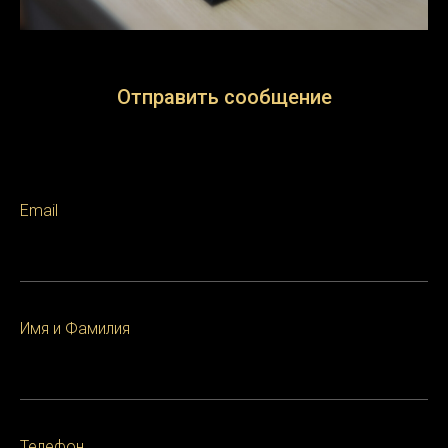
Отправить сообщение
The lives of two mob hitmen, a boxer, a gangster’s wife,
and a pair of diner bandits intertwine in four tales of
violence and redemption.
Email
Имя и Фамилия
Телефон