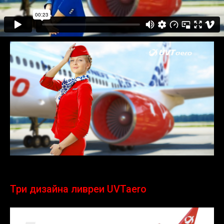
Три дизайна ливреи UVTaero